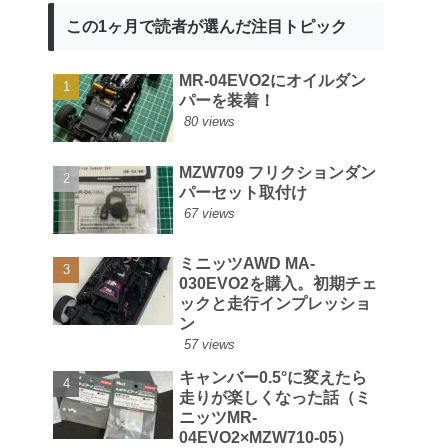
この1ヶ月で読者が選んだ注目トピック
MR-04EVO2にオイルダン
パーを装着！
80 views
MZW709 フリクションダン
パーセット取付け
67 views
ミニッツAWD MA-
030EVO2を購入。初期チェ
ックと走行インプレッショ
ン
57 views
キャンバー0.5°に変えたら
走りが楽しくなった話（ミ
ニッツMR-
04EVO2×MZW710-05）